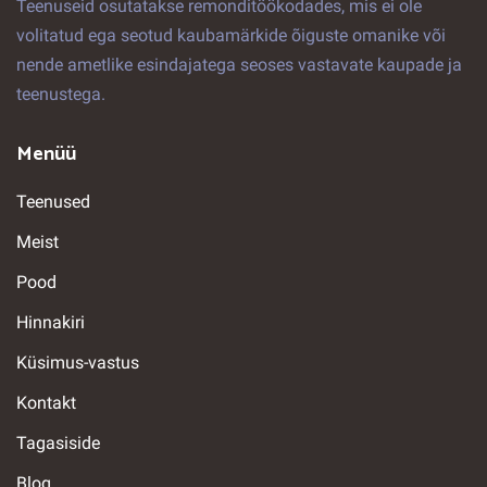
Teenuseid osutatakse remonditöökodades, mis ei ole
volitatud ega seotud kaubamärkide õiguste omanike või
nende ametlike esindajatega seoses vastavate kaupade ja
teenustega.
Menüü
Teenused
Meist
Pood
Hinnakiri
Küsimus-vastus
Kontakt
Tagasiside
Blog