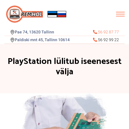
Pae 74, 13620 Tallinn
56 92 87 77
Paldiski mnt 45, Tallinn 10614
56 92 99 22
PlayStation lülitub iseenesest
välja