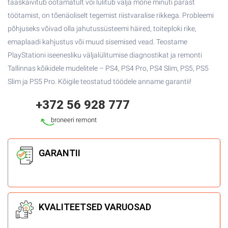
taaskäivitub ootamatult või lülitub välja mõne minuti pärast
töötamist, on tõenäoliselt tegemist riistvaralise rikkega. Probleemi
põhjuseks võivad olla jahutussüsteemi häired, toiteploki rike,
emaplaadi kahjustus või muud sisemised vead. Teostame
PlayStationi iseenesliku väljalülitumise diagnostikat ja remonti
Tallinnas kõikidele mudelitele – PS4, PS4 Pro, PS4 Slim, PS5, PS5
Slim ja PS5 Pro. Kõigile teostatud töödele anname garantii!
+372 56 928 777
broneeri remont
GARANTII
KVALITEETSED
VARUOSAD