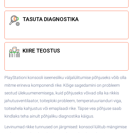
TASUTA
DIAGNOSTIKA
KIIRE
TEOSTUS
PlayStationi konsooli iseenesliku väljalülitumise põhjuseks võib olla
mitme erineva komponendi rike. Kõige sagedamini on probleem
seotud ülekuumenemisega, kuid põhjuseks võivad olla ka rikkis
jahutusventilaator, toiteploki probleem, temperatuurianduri viga,
toiteahela kahjustus või emaplaadi rike. Täpse vea põhjuse saab
kindlaks teha ainult põhjaliku diagnostika käigus.
Levinumad rikke tunnused on järgmised: konsool lülitub mängimise