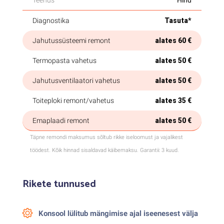
Teenus
Hind
Diagnostika
Tasuta*
Jahutussüsteemi remont
alates 60 €
Termopasta vahetus
alates 50 €
Jahutusventilaatori vahetus
alates 50 €
Toiteploki remont/vahetus
alates 35 €
Emaplaadi remont
alates 50 €
Täpne remondi maksumus sõltub rikke iseloomust ja vajalikest
töödest. Kõik hinnad sisaldavad käibemaksu. Garantii: 3 kuud.
Rikete tunnused
Konsool lülitub mängimise ajal iseenesest välja