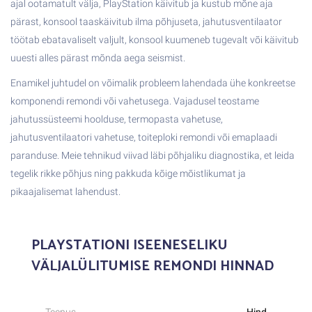
ajal ootamatult välja, PlayStation käivitub ja kustub mõne aja
pärast, konsool taaskäivitub ilma põhjuseta, jahutusventilaator
töötab ebatavaliselt valjult, konsool kuumeneb tugevalt või käivitub
uuesti alles pärast mõnda aega seismist.
Enamikel juhtudel on võimalik probleem lahendada ühe konkreetse
komponendi remondi või vahetusega. Vajadusel teostame
jahutussüsteemi hoolduse, termopasta vahetuse,
jahutusventilaatori vahetuse, toiteploki remondi või emaplaadi
paranduse. Meie tehnikud viivad läbi põhjaliku diagnostika, et leida
tegelik rikke põhjus ning pakkuda kõige mõistlikumat ja
pikaajalisemat lahendust.
PLAYSTATIONI ISEENESELIKU
VÄLJALÜLITUMISE REMONDI HINNAD