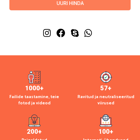
1000
+
57
+
Failide taastamine, teie
Ravitud ja neutraliseeritud
fotod ja videod
viirused
200
+
100
+