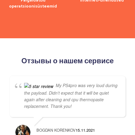
Paigaldatud
Interneti-ühendused
operatsioonisüsteemid
Отзывы о нашем сервисе
My PS4pro was very loud during
the payload. Didn't expect that it will be quiet
again after cleaning and cpu thermopaste
replacement. Thank you!
BOGDAN KORENKOV
15.11.2021