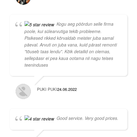
Kogu aeg pöördun selle firma
poole, kui sülearvutiga tekib probleeme.
Pisikesed rikked kõrvaldab meister juba samal
päeval. Arvuti on juba vana, kuid pärast remonti
"tõuseb taas lendu". Kõik detailid on olemas,
sellepäasr ei pea kaua ootama nii nagu teises
teeninduses
PUKI PUKI
24.06.2022
Good service. Very good prices.