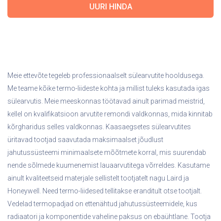
Meie ettevõte tegeleb professionaalselt sülearvutite hooldusega.
Me teame kõike termo-liideste kohta ja millist tuleks kasutada igas
sülearvutis. Meie meeskonnas töötavad ainult parimad meistrid,
kellel on kvalifikatsioon arvutite remondi valdkonnas, mida kinnitab
kõrgharidus selles valdkonnas. Kaasaegsetes sülearvutites
üritavad tootjad saavutada maksimaalset jõudlust
jahutussüsteemi minimaalsete mõõtmete korral, mis suurendab
nende sõlmede kuumenemist lauaarvutitega võrreldes. Kasutame
ainult kvaliteetseid materjale sellistelt tootjatelt nagu Laird ja
Honeywell. Need termo-liidesed tellitakse eranditult otse tootjalt.
Vedelad termopadjad on ettenähtud jahutussüsteemidele, kus
radiaatori ja komponentide vaheline paksus on ebaühtlane. Tootja