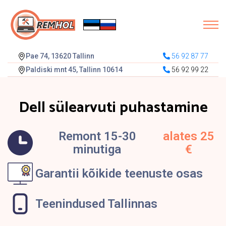
Pae 74, 13620 Tallinn
56 92 87 77
Paldiski mnt 45, Tallinn 10614
56 92 99 22
Dell sülearvuti puhastamine
Remont 15-30
alates 25
minutiga
€
Garantii kõikide teenuste osas
Teenindused Tallinnas