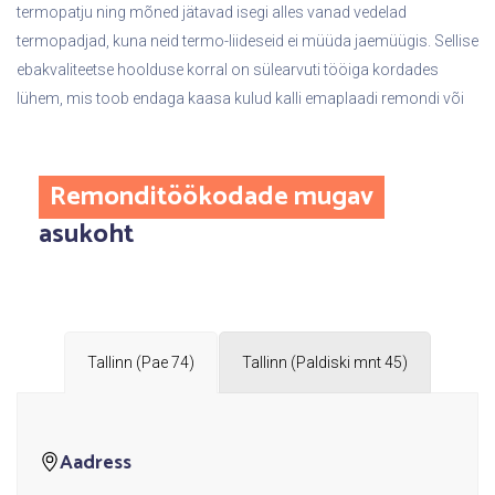
termopatju ning mõned jätavad isegi alles vanad vedelad
termopadjad, kuna neid termo-liideseid ei müüda jaemüügis. Sellise
ebakvaliteetse hoolduse korral on sülearvuti tööiga kordades
lühem, mis toob endaga kaasa kulud kalli emaplaadi remondi või
Remonditöökodade mugav
asukoht
Tallinn (Pae 74)
Tallinn (Paldiski mnt 45)
Aadress