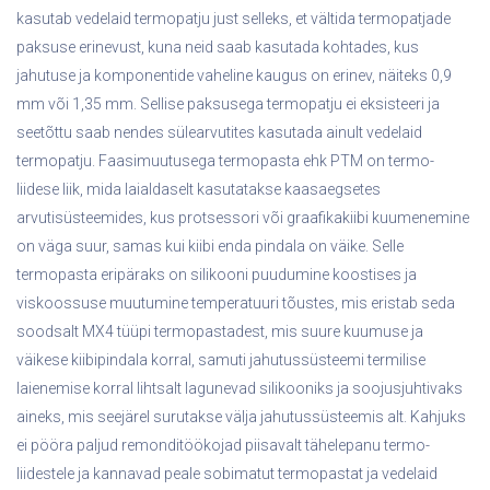
kasutab vedelaid termopatju just selleks, et vältida termopatjade
paksuse erinevust, kuna neid saab kasutada kohtades, kus
jahutuse ja komponentide vaheline kaugus on erinev, näiteks 0,9
mm või 1,35 mm. Sellise paksusega termopatju ei eksisteeri ja
seetõttu saab nendes sülearvutites kasutada ainult vedelaid
termopatju. Faasimuutusega termopasta ehk PTM on termo-
liidese liik, mida laialdaselt kasutatakse kaasaegsetes
arvutisüsteemides, kus protsessori või graafikakiibi kuumenemine
on väga suur, samas kui kiibi enda pindala on väike. Selle
termopasta eripäraks on silikooni puudumine koostises ja
viskoossuse muutumine temperatuuri tõustes, mis eristab seda
soodsalt MX4 tüüpi termopastadest, mis suure kuumuse ja
väikese kiibipindala korral, samuti jahutussüsteemi termilise
laienemise korral lihtsalt lagunevad silikooniks ja soojusjuhtivaks
aineks, mis seejärel surutakse välja jahutussüsteemis alt. Kahjuks
ei pööra paljud remonditöökojad piisavalt tähelepanu termo-
liidestele ja kannavad peale sobimatut termopastat ja vedelaid