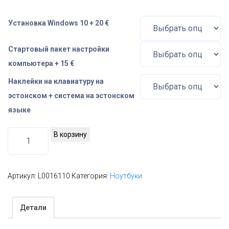
Установка Windows 10 + 20 €
Стартовый пакет настройки
компьютера + 15 €
Наклейки на клавиатуру на
эстонском + система на эстонском
языке
К
В корзину
о
л
и
Артикул:
L0016110
Категория:
Ноутбуки
ч
е
Детали
с
т