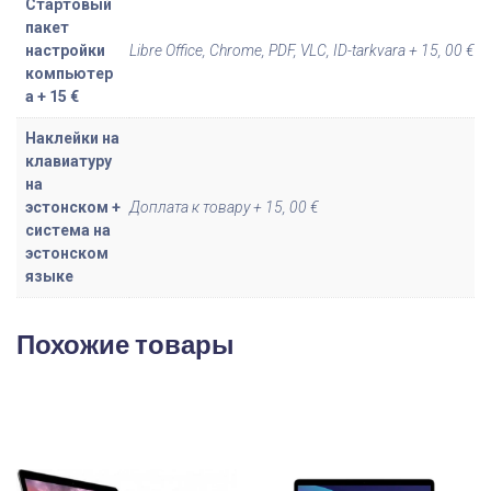
Стартовый
S
пакет
u
настройки
Libre Office, Chrome, PDF, VLC, ID-tarkvara + 15, 00 €
компьютер
r
а + 15 €
f
a
Наклейки на
c
клавиатуру
на
e
эстонском +
Доплата к товару + 15, 00 €
L
система на
a
эстонском
p
языке
t
o
Похожие товары
p
4
1
5