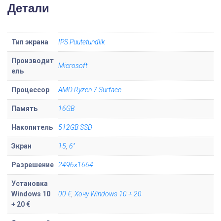
Детали
в
о
т
Тип экрана
IPS Puutetundlik
о
Производит
в
Microsoft
ель
а
р
Процессор
AMD Ryzen 7 Surface
а
Память
16GB
M
i
Накопитель
512GB SSD
c
Экран
15
,
6"
r
o
Разрешение
2496×1664
s
Установка
o
Windows 10
00 €
,
Хочу Windows 10 + 20
f
+ 20 €
t