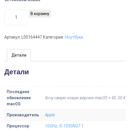
К
В корзину
о
л
и
Артикул:
L00164447
Категория:
Ноутбуки
ч
е
Детали
с
т
Детали
в
о
т
Последнее
о
обновление
Хочу самую новую версию macOS + 40, 00 €
в
macOS
а
Производитель
Apple
р
Процессор
10GHz
,
i5-1030NG7 1
а