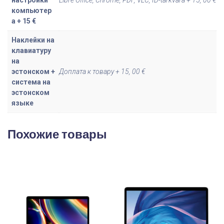
a
компьютер
d
а + 15 €
P
Наклейки на
1
клавиатуру
G
на
e
эстонском +
Доплата к товару + 15, 00 €
n
система на
эстонском
2
языке
Похожие товары