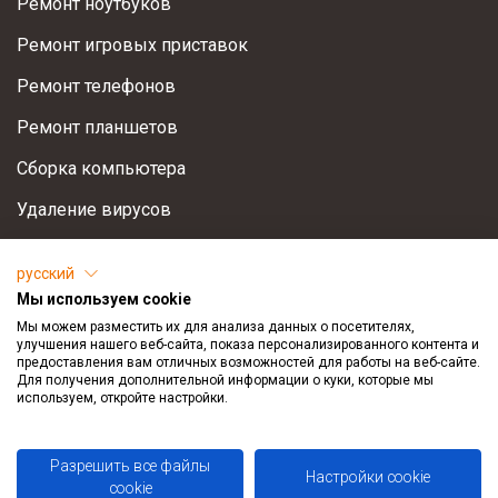
Ремонт ноутбуков
Ремонт игровых приставок
Ремонт телефонов
Ремонт планшетов
Сборка компьютера
Удаление вирусов
Установка Windows
русский
Восстановление информации
Мы используем cookie
Мы можем разместить их для анализа данных о посетителях,
Оптимизация компьютера
улучшения нашего веб-сайта, показа персонализированного контента и
предоставления вам отличных возможностей для работы на веб-сайте.
Для получения дополнительной информации о куки, которые мы
Поддержка
используем, откройте настройки.
info@remhol.ee
Разрешить все файлы
Настройки cookie
TikTok
cookie