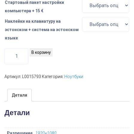
Стартовый пакет настройки
компьютера + 15 €
Наклейки на клавиатуру на
эстонском + система на эстонском
языке
К
В корзину
о
л
и
Артикул:
L0015793
Категория:
Ноутбуки
ч
е
Детали
с
т
Детали
в
о
т
Разрешение
1920×1080