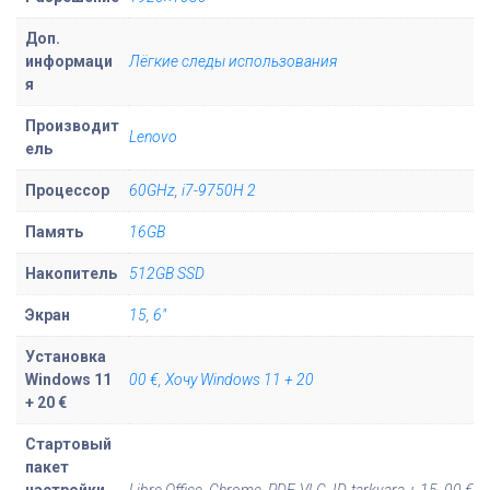
о
Доп.
в
информаци
Лёгкие следы использования
а
я
р
Производит
а
Lenovo
ель
L
e
Процессор
60GHz
,
i7-9750H 2
n
Память
16GB
o
v
Накопитель
512GB SSD
o
Экран
15
,
6"
T
h
Установка
Windows 11
00 €
,
Хочу Windows 11 + 20
i
+ 20 €
n
k
Стартовый
пакет
P
настройки
Libre Office, Chrome, PDF, VLC, ID-tarkvara + 15, 00 €