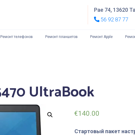
Pae 74, 13620 Ta
56 92 87 77
Ремонт телефонов
Ремонт планшетов
Ремонт Apple
P
Ремон
T
К
E5470 UltraBook
€
140.00
Стартовый пакет наст