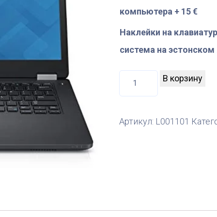
компьютера + 15 €
Наклейки на клавиатур
система на эстонском
К
В корзину
о
л
Артикул:
L001101
Катег
и
ч
е
с
т
в
о