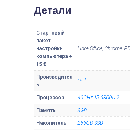
Детали
Стартовый
пакет
настройки
Libre Office, Chrome, PD
компьютера +
15 €
Производител
Dell
ь
Процессор
40GHz
,
i5-6300U 2
Память
8GB
Накопитель
256GB SSD