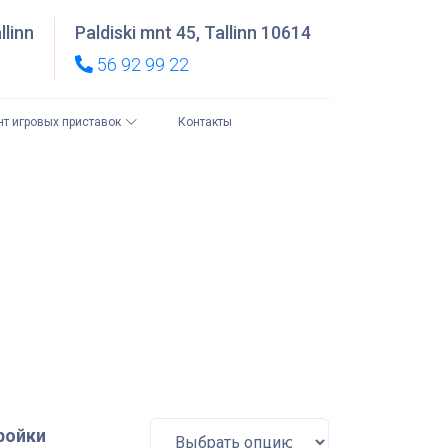
llinn
Paldiski mnt 45, Tallinn 10614
56 92 99 22
Paldiski mnt 45,
Контакты
ae 74, 13620
т игровых приставок
Tallinn 10614
allinn
Как добраться?
ак добраться?
ройки