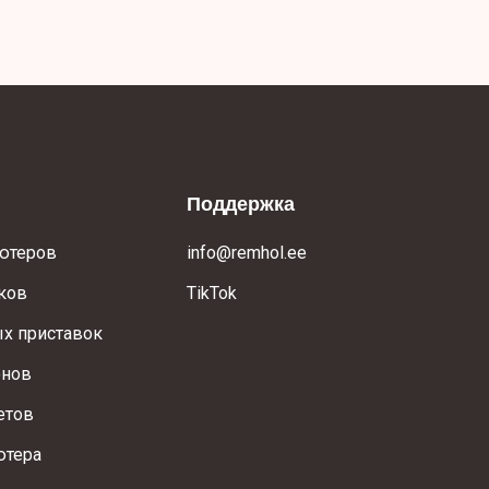
Поддержка
ютеров
info@remhol.ee
ков
TikTok
х приставок
онов
етов
ютера