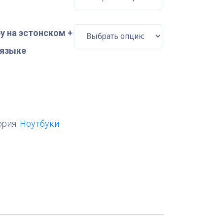
у на эстонском +
 языке
ория:
Ноутбуки