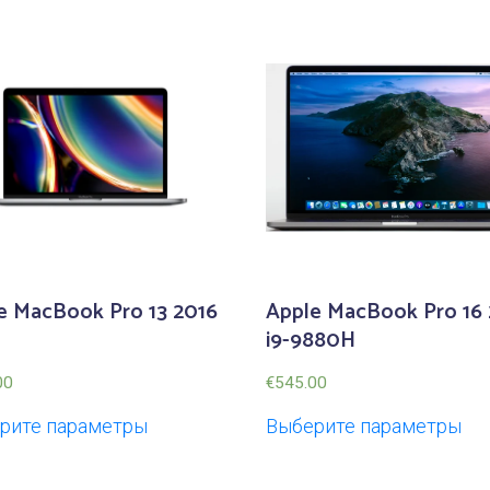
B
o
o
k
e MacBook Pro 13 2016
Apple MacBook Pro 16 
i9-9880H
00
€
545.00
рите параметры
Выберите параметры