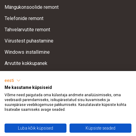
Mängukonsoolide remont
Telefonide remont
Tahvelarvutite remont
Viirustest puhastamine
Windows installimine
Arvutite kokkupanek
Andmete taastamine
eesti
Arvuti optimeerimine
Me kasutame küpsiseid
Võime need paigutada oma külastaja andmete analüüsimiseks, oma
veebisaidi parendamiseks, isikupärastatud sisu kuvamiseks ja
Tugi
suurepärase veebikogemuse pakkumiseks. Kasutatavate küpsiste kohta
lisateabe saamiseks avage seaded.
info@remhol.ee
TikTok
Luba kõik küpsised
Küpsiste seaded