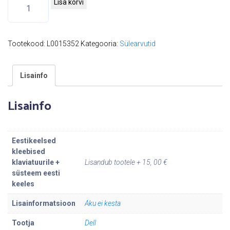
D
Lisa korvi
e
l
l
Tootekood:
L0015352
Kategooria:
Sülearvutid
L
a
Lisainfo
t
i
Lisainfo
t
u
d
Eestikeelsed
e
kleebised
E
klaviatuurile +
Lisandub tootele + 15, 00 €
süsteem eesti
6
keeles
4
4
Lisainformatsioon
Aku ei kesta
0
Tootja
Dell
1