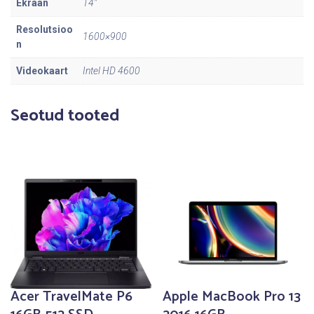
Ekraan
14"
o
g
Resolutsioo
1600×900
u
n
s
Videokaart
Intel HD 4600
Seotud tooted
Acer TravelMate P6
Apple MacBook Pro 13