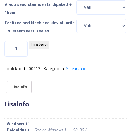
Arvuti seadistamise stardipakett +
15eur
Eestikeelsed kleebised klaviatuurile
+ süsteem eesti keeles
D
Lisa korvi
e
l
l
Tootekood:
L001129
Kategooria:
Sülearvutid
L
a
Lisainfo
t
i
Lisainfo
t
u
d
Windows 11
e
Paigaldus +
Soovin Windows 11 + 20, 00 €