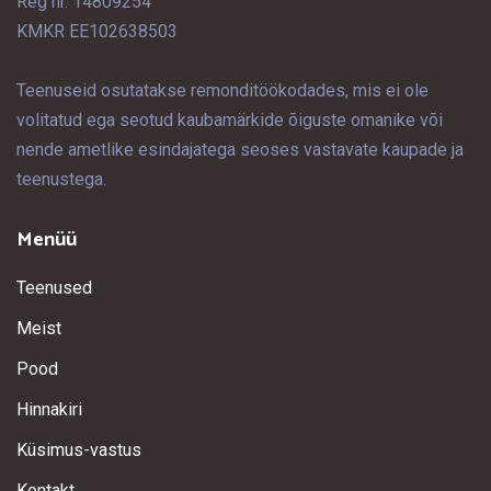
Reg nr. 14809254
KMKR EE102638503
Teenuseid osutatakse remonditöökodades, mis ei ole
volitatud ega seotud kaubamärkide õiguste omanike või
nende ametlike esindajatega seoses vastavate kaupade ja
teenustega.
Menüü
Teenused
Meist
Pood
Hinnakiri
Küsimus-vastus
Kontakt