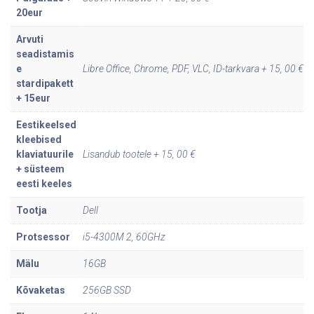
E
20eur
6
Arvuti
4
seadistamis
4
e
Libre Office, Chrome, PDF, VLC, ID-tarkvara + 15, 00 €
stardipakett
0
+ 15eur
1
6
Eestikeelsed
G
kleebised
klaviatuurile
Lisandub tootele + 15, 00 €
B
+ süsteem
,
eesti keeles
2
Tootja
Dell
5
6
Protsessor
i5-4300M 2, 60GHz
S
Mälu
16GB
S
D
Kõvaketas
256GB SSD
k