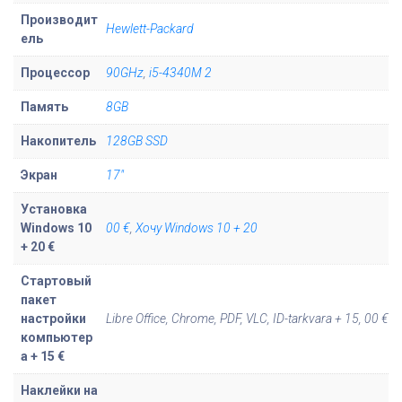
Производит
а
Hewlett-Packard
ель
H
P
Процессор
90GHz
,
i5-4340M 2
Z
Память
8GB
B
o
Накопитель
128GB SSD
o
Экран
17"
k
1
Установка
Windows 10
00 €
,
Хочу Windows 10 + 20
7
+ 20 €
G
2
Стартовый
пакет
настройки
Libre Office, Chrome, PDF, VLC, ID-tarkvara + 15, 00 €
компьютер
а + 15 €
Наклейки на