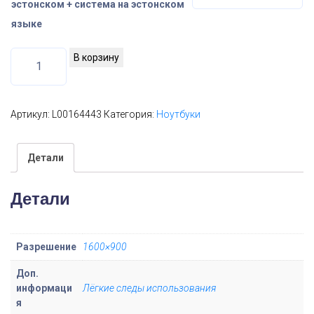
эстонском + система на эстонском
языке
К
В корзину
о
л
и
Артикул:
L00164443
Категория:
Ноутбуки
ч
е
Детали
с
т
Детали
в
о
т
Разрешение
1600×900
о
Доп.
в
информаци
Лёгкие следы использования
а
я
р