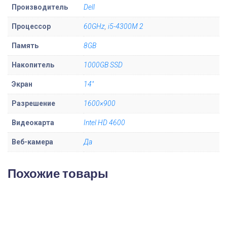
Производитель
Dell
e
l
Процессор
60GHz
,
i5-4300M 2
l
Память
8GB
L
Накопитель
1000GB SSD
a
t
Экран
14"
i
Разрешение
1600×900
t
u
Видеокарта
Intel HD 4600
d
Веб-камера
Да
e
E
Похожие товары
6
4
4
0
1