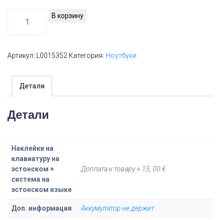
К
В корзину
о
л
и
Артикул:
L0015352
Категория:
Ноутбуки
ч
е
Детали
с
т
Детали
в
о
т
Наклейки на
о
клавиатуру на
в
эстонском +
Доплата к товару + 15, 00 €
система на
а
эстонском языке
р
а
Доп. информация
Аккумулятор не держит
D