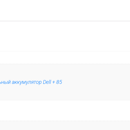
ч
е
с
т
в
о
т
о
в
ный аккумулятор Dell + 85
а
р
а
D
e