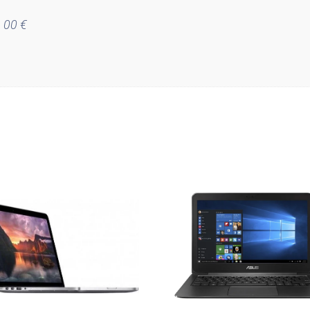
3
 00 €
2
G
B
1
T
B
S
S
D