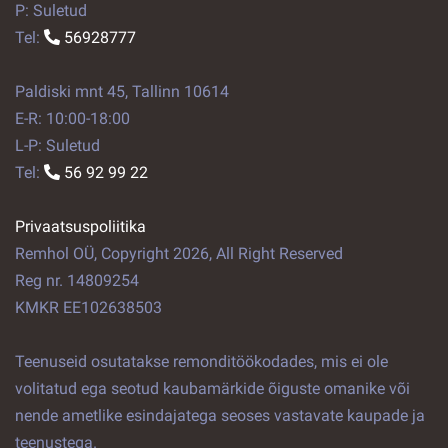
P: Suletud
Tel:
56928777
Paldiski mnt 45, Tallinn 10614
E-R: 10:00-18:00
L-P: Suletud
Tel:
56 92 99 22
Privaatsuspoliitika
Remhol OÜ, Copyright 2026, All Right Reserved
Reg nr. 14809254
KMKR EE102638503
Teenuseid osutatakse remonditöökodades, mis ei ole
volitatud ega seotud kaubamärkide õiguste omanike või
nende ametlike esindajatega seoses vastavate kaupade ja
teenustega.