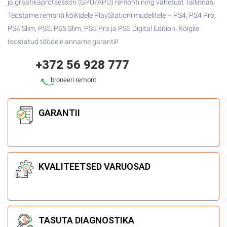
ja graafikaprotsessori (GPU/APU) remonti ning vahetust Tallinnas.
Teostame remonti kõikidele PlayStationi mudelitele – PS4, PS4 Pro,
PS4 Slim, PS5, PS5 Slim, PS5 Pro ja PS5 Digital Edition. Kõigile
teostatud töödele anname garantii!
+372 56 928 777
broneeri remont
GARANTII
KVALITEETSED
VARUOSAD
TASUTA
DIAGNOSTIKA