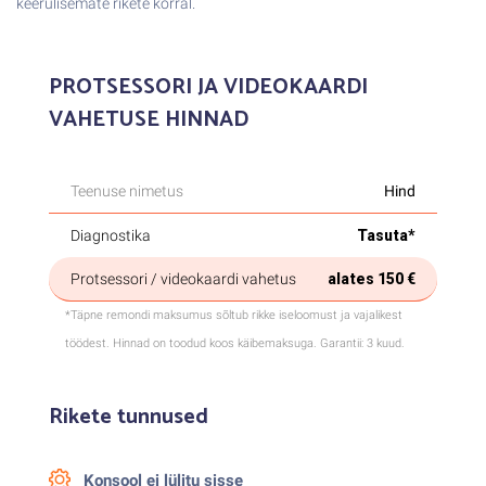
keerulisemate rikete korral.
PROTSESSORI JA VIDEOKAARDI
VAHETUSE HINNAD
Teenuse nimetus
Hind
Diagnostika
Tasuta*
Protsessori / videokaardi vahetus
alates 150 €
*Täpne remondi maksumus sõltub rikke iseloomust ja vajalikest
töödest. Hinnad on toodud koos käibemaksuga. Garantii: 3 kuud.
Rikete tunnused
Konsool ei lülitu sisse