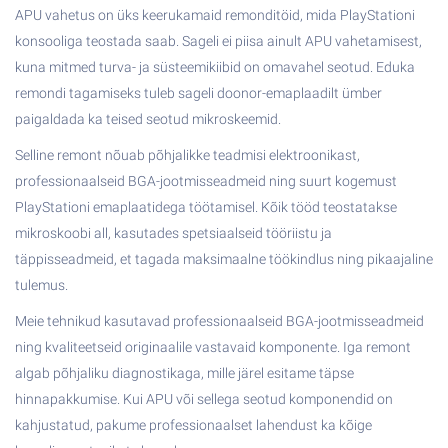
APU vahetus on üks keerukamaid remonditöid, mida PlayStationi
konsooliga teostada saab. Sageli ei piisa ainult APU vahetamisest,
kuna mitmed turva- ja süsteemikiibid on omavahel seotud. Eduka
remondi tagamiseks tuleb sageli doonor-emaplaadilt ümber
paigaldada ka teised seotud mikroskeemid.
Selline remont nõuab põhjalikke teadmisi elektroonikast,
professionaalseid BGA-jootmisseadmeid ning suurt kogemust
PlayStationi emaplaatidega töötamisel. Kõik tööd teostatakse
mikroskoobi all, kasutades spetsiaalseid tööriistu ja
täppisseadmeid, et tagada maksimaalne töökindlus ning pikaajaline
tulemus.
Meie tehnikud kasutavad professionaalseid BGA-jootmisseadmeid
ning kvaliteetseid originaalile vastavaid komponente. Iga remont
algab põhjaliku diagnostikaga, mille järel esitame täpse
hinnapakkumise. Kui APU või sellega seotud komponendid on
kahjustatud, pakume professionaalset lahendust ka kõige