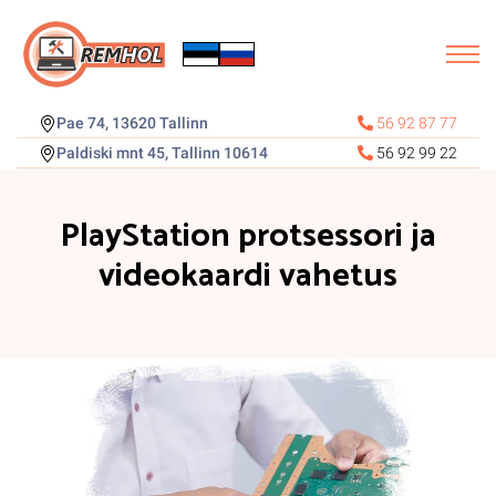
Pae 74, 13620 Tallinn
56 92 87 77
Paldiski mnt 45, Tallinn 10614
56 92 99 22
PlayStation protsessori ja
videokaardi vahetus