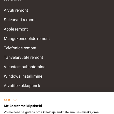
Arvuti remont
Sülearvuti remont
Apple remont
Mängukonsoolide remont
Telefonide remont
Tahvelarvutite remont
Viirustest puhastamine
Windows installimine
Arvutite kokkupanek
Andmete taastamine
eesti
Arvuti optimeerimine
Me kasutame küpsiseid
Võime need paigutada oma külastaja andmete analüüsimiseks, oma