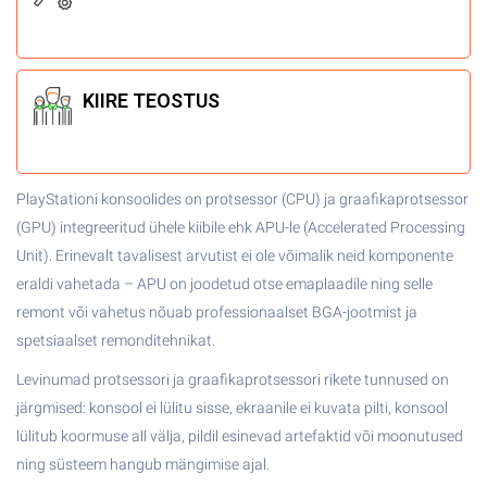
KIIRE
TEOSTUS
PlayStationi konsoolides on protsessor (CPU) ja graafikaprotsessor
(GPU) integreeritud ühele kiibile ehk APU-le (Accelerated Processing
Unit). Erinevalt tavalisest arvutist ei ole võimalik neid komponente
eraldi vahetada – APU on joodetud otse emaplaadile ning selle
remont või vahetus nõuab professionaalset BGA-jootmist ja
spetsiaalset remonditehnikat.
Levinumad protsessori ja graafikaprotsessori rikete tunnused on
järgmised: konsool ei lülitu sisse, ekraanile ei kuvata pilti, konsool
lülitub koormuse all välja, pildil esinevad artefaktid või moonutused
ning süsteem hangub mängimise ajal.